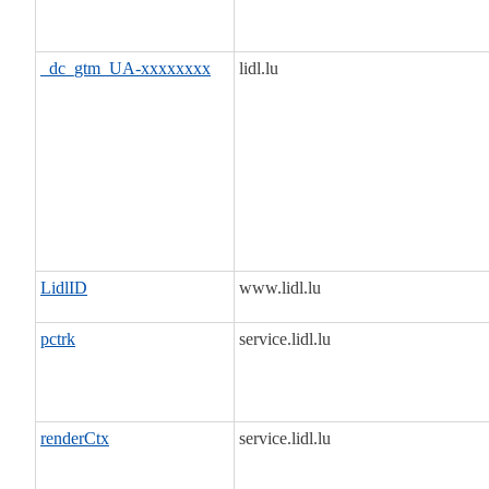
_dc_gtm_UA-xxxxxxxx
lidl.lu
LidlID
www.lidl.lu
pctrk
service.lidl.lu
renderCtx
service.lidl.lu