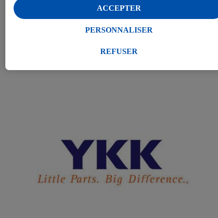
contenant d’autres fibres végétales Le textile Modal est
statistiques ou pour des publicités personnalisées au sein et en
ACCEPTER
particulièrement écologique et doux pour les peaux sensibles. En
dehors des services Lidl. Si vous participez au programme Lidl
résumé, ce label de qualité est durable, doux pour la peau et
Plus, les données issues de votre comportement d’achat en magasi
PERSONNALISER
100 % naturel !
seront également traitées à ces fins.
Sous « Personnaliser », vous pouvez autoriser des finalités
REFUSER
individuelles et trouver de plus amples informations sur le
traitement des données.
En cliquant sur « Refuser », vous pouvez autoriser uniquement
l’utilisation des technologies nécessaires. En cliquant sur «
Accepter », vous autorisez tous les traitements pour toutes les
finalités susmentionnées. Vous trouverez de plus amples
informations sur la durée de conservation des données et votre droi
de révoquer votre consentement à tout moment avec effet pour
l’avenir dans notre
déclaration relative à la protection des données
.
Vous trouverez les impressions ici.