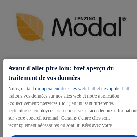
Avant d'aller plus loin: bref aperçu du
traitement de vos données
De l'arbre à la fibre
Nous, en tant
qu’opérateur des sites web Lidl et des applis Lidl
traitons vos données sur nos sites web et notre application
(collectivement: "services Lidl") en utilisant différentes
Les vêtements étiquetés avec le
label Lenzing Modal
contiennent
des fibres naturelles qui proviennent du bois. Le processus de
technologies employées pour conserver et accéder aux information
traitement spécifique et l’origine des fibres confèrent aux textiles
sur votre appareil terminal. Certains d'entre elles sont
Lidl portant ce label un net avantage, à savoir une meilleure
techniquement nécessaires ou sont utilisées avec votre
solidité et de meilleures caractéristiques que les vêtements
consentement pour des paramétrages pratiques, pour compiler des