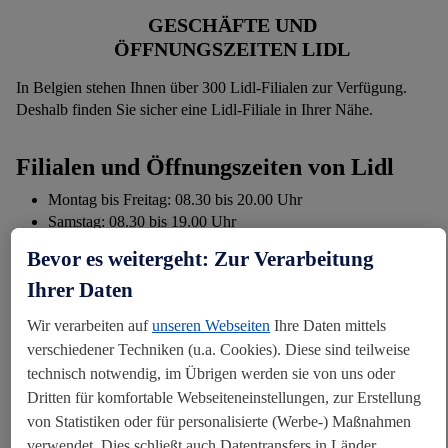
GESCHÄFTE UND
ÖFFNUNGSZEITEN LIDL
In Belgien stehen Ihnen über 300 Lidl-Filialen zur Verfügung.
Deshalb finden Sie sicher eine Lidl-Filiale in Ihrer Nähe.
Filialen und Öffnungszeiten von Lidl
Montag bis Freitag: 08.30 bis 20.00 Uhr
Samstag: 08.30 bis 19.00 Uhr
An Sonn- und Feiertagen geschlossen
Bevor es weitergeht: Zur Verarbeitung
LIDL HAT FILIALEN IN
Ihrer Daten
GANZ EUROPA
Wir verarbeiten auf
unseren Webseiten
Ihre Daten mittels
Auch im Urlaub finden Sie immer eine Filiale in Ihrer Nähe!
verschiedener Techniken (u.a. Cookies). Diese sind teilweise
Wählen Sie das Land aus, in das die Reise geht und geben Sie die
technisch notwendig, im Übrigen werden sie von uns oder
Stadt oder Postleitzahl ein, um die Filialen in der Nähe Ihres
Dritten für komfortable Webseiteneinstellungen, zur Erstellung
Urlaubsortes zu finden.
von Statistiken oder für personalisierte (Werbe-) Maßnahmen
verwendet. Dies schließt auch Datentransfers in Länder