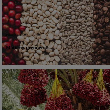
traitement des données.
En cliquant sur « Refuser », vous pouvez autoriser uniquement
l’utilisation des technologies nécessaires. En cliquant sur «
Accepter », vous autorisez tous les traitements pour toutes les
finalités susmentionnées. Vous trouverez de plus amples
informations sur la durée de conservation des données et votre droi
Politique d’achat
de révoquer votre consentement à tout moment avec effet pour
l’avenir dans notre
déclaration relative à la protection des données
.
Matières premières
Vous trouverez les impressions ici.