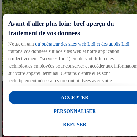
Avant d'aller plus loin: bref aperçu du
Politique d'achat
traitement de vos données
Nous, en tant
qu’opérateur des sites web Lidl et des applis Lidl
L’égalité homme-femme le long de la chaîne
traitons vos données sur nos sites web et notre application
d’approvisionnement
(collectivement: "services Lidl") en utilisant différentes
technologies employées pour conserver et accéder aux information
sur votre appareil terminal. Certains d'entre elles sont
techniquement nécessaires ou sont utilisées avec votre
consentement pour des paramétrages pratiques, pour compiler des
statistiques ou pour des publicités personnalisées au sein et en
ACCEPTER
dehors des services Lidl. Si vous participez au programme Lidl
Plus, les données issues de votre comportement d’achat en magasi
PERSONNALISER
seront également traitées à ces fins.
Sous « Personnaliser », vous pouvez autoriser des finalités
REFUSER
individuelles et trouver de plus amples informations sur le