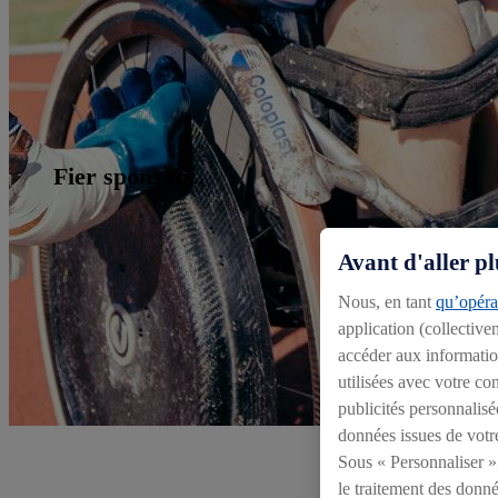
Fier sponsor
Avant d'aller pl
Nous, en tant
qu’opérat
application (collective
accéder aux information
utilisées avec votre c
publicités personnalisé
données issues de votr
Sous « Personnaliser »,
le traitement des donné