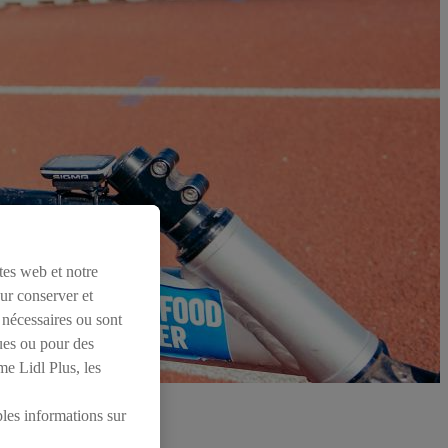
tes web et notre
our conserver et
 nécessaires ou sont
ues ou pour des
me Lidl Plus, les
ples informations sur