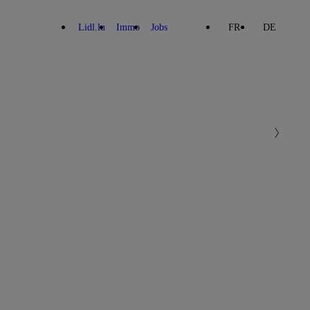
Lidl.lu
Immo
Jobs
FR
DE