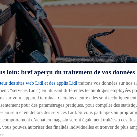
us loin: bref aperçu du traitement de vos données
eur des sites web Lidl et des applis Lidl
traitons vos données sur nos si
ment: "services Lidl") en utilisant différentes technologies employées p
s sur votre appareil terminal. Certains d'entre elles sont techniquement
onsentement pour des paramétrages pratiques, pour compiler des statistiq
es au sein et en dehors des services Lidl. Si vous participez au program
e comportement d’achat en magasin seront également traitées à ces fins.
LE RÊVE DE PETER GENYN
 vous pouvez autoriser des finalités individuelles et trouver de plus am
es.