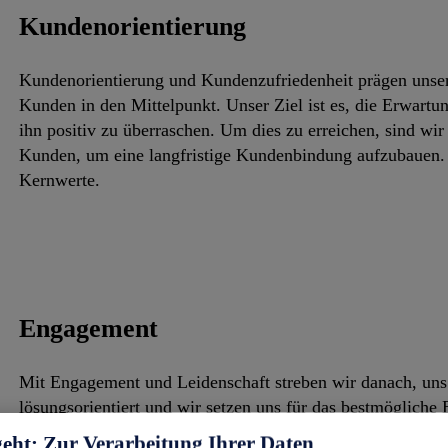
Kundenorientierung
Kundenorientierung und Kundenzufriedenheit prägen unser 
Kunden in den Mittelpunkt. Unser Ziel ist es, die Erwart
ihn positiv zu überraschen. Um dies zu erreichen, sind wir
Kunden, um eine langfristige Kundenbindung aufzubauen. K
Kernwerte.
Engagement
Mit Engagement und Leidenschaft streben wir danach, uns
lösungsorientiert und wir setzen uns für das bestmögliche
wollen immer und überall der Beste sein.
geht: Zur Verarbeitung Ihrer Daten