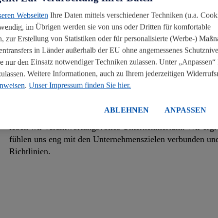
seren Webseiten
Ihre Daten mittels verschiedener Techniken (u.a. Cooki
twendig, im Übrigen werden sie von uns oder Dritten für komfortable
, zur Erstellung von Statistiken oder für personalisierte (Werbe-) Ma
tentransfers in Länder außerhalb der EU ohne angemessenes Schutznive
 nur den Einsatz notwendiger Techniken zulassen. Unter „Anpassen“ 
assen. Weitere Informationen, auch zu Ihrem jederzeitigen Widerrufsre
inweisen
.
Unser Impressum finden Sie hier.
Verantwortung
ABLEHNEN
ANPASSEN
Wir handeln als Team und mit der Leidenschaft eines Unt
leben wir verantwortungsvolles Unternehmertum. Wir ergrei
fühlen uns eng mit den Unternehmenszielen verbunden und 
Richtlinien.