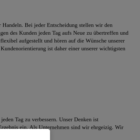
Handeln. Bei jeder Entscheidung stellen wir den
ungen des Kunden jeden Tag aufs Neue zu übertreffen und
 flexibel aufgestellt und hören auf die Wünsche unserer
undenorientierung ist daher einer unserer wichtigsten
 jeden Tag zu verbessern. Unser Denken ist
 Ergebnis ein. Als Unternehmen sind wir ehrgeizig. Wir