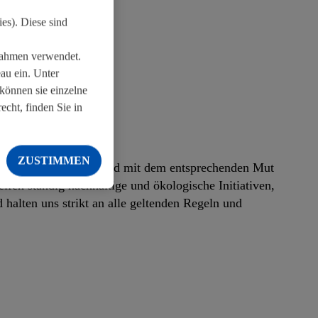
es). Diese sind
ßnahmen verwendet.
au ein. Unter
können sie einzelne
cht, finden Sie in
ZUSTIMMEN
ernehmers. Proaktiv und mit dem entsprechenden Mut
fen ständig nachhaltige und ökologische Initiativen,
halten uns strikt an alle geltenden Regeln und