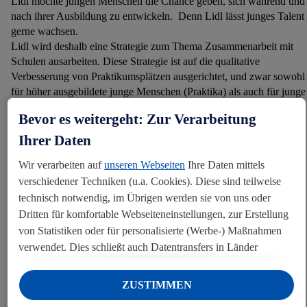
Lidl möchte jungen Menschen die Chance geben, sich während und
nach ihrer Ausbildung zu entwickeln. Denn Lidl lässt junges Talent
gerne wachsen.
Lidl wird deshalb eine Strategie zum Thema Zusammenarbeit mit
Schulen ausarbeiten. Diese Strategie ist auf die qualitative
Verbesserung von Praktikumsplätzen ausgerichtet, und zwar sowohl
für höher ausgebildete junge Menschen (Praktika) als auch für junge
Menschen aus Berufsschulen (Lernen am Arbeitsplatz/Duales
Bevor es weitergeht: Zur Verarbeitung
Lernen).
Ihrer Daten
UNSER ZIEL
Wir verarbeiten auf
unseren Webseiten
Ihre Daten mittels
verschiedener Techniken (u.a. Cookies). Diese sind teilweise
Lidl zielt darauf ab, die Anzahl der Personen, die ein Praktikum und
technisch notwendig, im Übrigen werden sie von uns oder
/oder eine Kompetenzorientiert Lehrplan absolvieren, jährlich um
Dritten für komfortable Webseiteneinstellungen, zur Erstellung
10% zu erhöhen.
von Statistiken oder für personalisierte (Werbe-) Maßnahmen
verwendet. Dies schließt auch Datentransfers in Länder
außerhalb der EU ohne angemessenes Schutzniveau ein.
Unter „Ablehnen“ können Sie nur den Einsatz notwendiger
ZUSTIMMEN
Techniken zulassen. Unter „Anpassen“ können sie einzelne