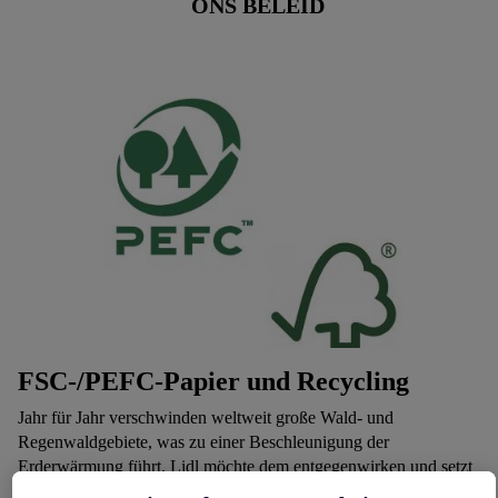
ONS BELEID
FSC-/PEFC-Papier u
nd Recycling
Jahr für Jahr verschwinden weltweit große Wald- und
Regenwaldgebiete, was zu einer Beschleunigung der
Erderwärmung führt. Lidl möchte dem entgegenwirken und setzt
voll auf recyceltes und zertifiziertes Papier.