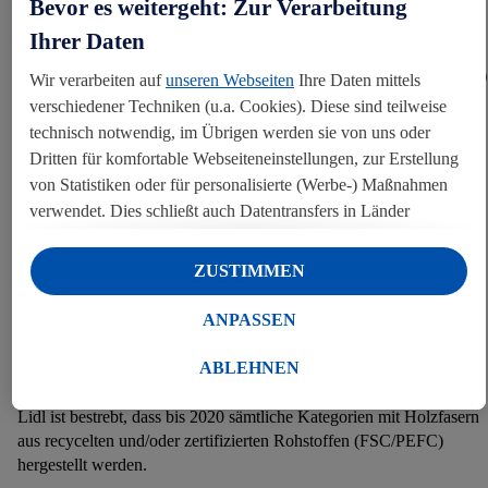
Bevor es weitergeht: Zur Verarbeitung
Ihrer Daten
Deshalb besteht seit Ende 2016 sämtliches von Lidl verkauftes
Hygienepapier aus 100 % recycelten oder zertifizierten (FSC/PEFC)
Wir verarbeiten auf
unseren Webseiten
Ihre Daten mittels
Rohstoffen. Außerdem sind auch 100 % aller
verschiedener Techniken (u.a. Cookies). Diese sind teilweise
primären Verpackungen, die aus nationalem Einkauf stammen, mit
technisch notwendig, im Übrigen werden sie von uns oder
einem FSC- oder PEFC-Label nachhaltig zertifiziert.
Dritten für komfortable Webseiteneinstellungen, zur Erstellung
von Statistiken oder für personalisierte (Werbe-) Maßnahmen
Woran erkenne ich in der Filiale
verwendet. Dies schließt auch Datentransfers in Länder
nachhaltig erzeugte Holz- und
außerhalb der EU ohne angemessenes Schutzniveau ein.
Unter „Ablehnen“ können Sie nur den Einsatz notwendiger
Papierprodukte?
ZUSTIMMEN
Techniken zulassen. Unter „Anpassen“ können sie einzelne
Nachhaltig erzeugte Holz- und Papierprodukte sind an den
Verwendungszwecke zulassen. Weitere Informationen, auch
ANPASSEN
nebenstehenden Gütezeichen zu erkennen.
zu Ihrem jederzeitigen Widerrufsrecht, finden Sie in unseren
Datenschutzhinweisen
.
Unser Impressum finden Sie hier.
ABLEHNEN
UNSER ZIEL
Lidl ist bestrebt, dass bis 2020 sämtliche Kategorien mit Holzfasern
aus recycelten und/oder zertifizierten Rohstoffen (FSC/PEFC)
hergestellt werden.