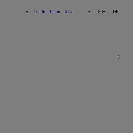
Lidl.lu
Immo
Jobs
FR
DE