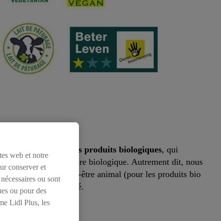
 au
label européen des produits biologiques
, qui
tes web et notre
ropéennes de l’agriculture biologique. Autrement dit, nous
our conserver et
’environnement, du bien-être animal (pour les produits bio
 nécessaires ou sont
elles et de la diversité.
ues ou pour des
me Lidl Plus, les