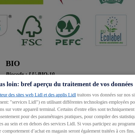
BIO
Biocode : LU-BIO-10
us loin: bref aperçu du traitement de vos données
Chez nous, l’alimentation biologique se reconnaît toujours
eur des sites web Lidl et des applis Lidl
traitons vos données sur nos si
garantit que ces produits sont produits selon les règles eu
ment: "services Lidl") en utilisant différentes technologies employées p
respectons les conditions les plus strictes sur le plan de l
s sur votre appareil terminal. Certains d'entre elles sont techniquement
à base d’animaux) et de la préservation des ressources natur
onsentement pour des paramétrages pratiques, pour compiler des statistiq
es au sein et en dehors des services Lidl. Si vous participez au program
Plus d’infos sur le bio sur
www.bio-letzebuerg.lu/
e comportement d’achat en magasin seront également traitées à ces fins.