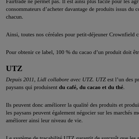
Fairtrade ne permet pas. Il est ainsi plus facile pour les ag
consommateurs d’acheter davantage de produits issus du co
chacun.
Ainsi, toutes nos céréales pour petit-déjeuner Crownfield c
Pour obtenir ce label, 100 % du cacao d’un produit doit être
UTZ
Depuis 2011, Lidl collabore avec UTZ. UTZ
est l’un des p
paysans qui produisent
du café, du cacao et du thé
.
Ils peuvent donc améliorer la qualité des produits et produ
les paysans peuvent également négocier sur les marchés mo
améliorer ainsi leur niveau de vie.
Le système de traçabilité UTZ garantit de surcroît que les 