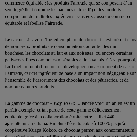
commerce équitable : les produits Fairtrade qui se composent d’un
seul ingrédient (comme les bananes et le café) et les produits
comprenant de multiples ingrédients issus eux-aussi du commerce
équitable et labellisé Fairtrade.
Le cacao – à savoir l’ingrédient phare du chocolat – est présent dans
de nombreux produits de consommation courante : les mini-
bouchées, les chocolats au lait et aux noisettes, ou encore certaines
pâtisseries fines comme les misérables et le javanais. C’est pourquoi,
Lidl met un point d’honneur à développer son assortiment de cacao
Fairtrade, car cet ingrédient de base a un impact non-négligeable sur
l’ensemble de l’assortiment des chocolats et des pâtisseries, et de
nombreux autres produits.
La gamme de chocolat «
Way To Go! »
lancée voici un an en est un
parfait exemple, et fait partie de cette gamme délicieusement
équitable grâce à la collaboration étroite entre Lidl et 440
agriculteurs au Ghana. En plus d’être traçable à 100 % jusqu’à la
coopérative Kuapa Kokoo, ce chocolat permet aux consommateurs
de se régaler sans culpabiliser, dans un packaging soigné et coloré.