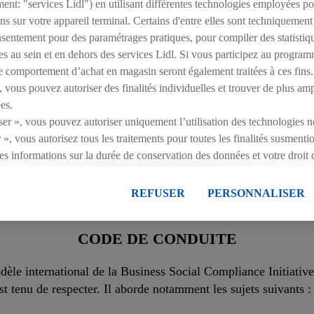
ment: "services Lidl") en utilisant différentes technologies employées p
divers secteurs destiné à mesurer et à améliorer les effor
s sur votre appareil terminal. Certains d'entre elles sont techniquement
premier temps, le fournisseur reçoit un questionnaire porta
onsentement pour des paramétrages pratiques, pour compiler des statistiq
l’éthique et les achats durables. Sur la base des réponses f
es au sein et en dehors des services Lidl. Si vous participez au program
concrètes et des plans d’action. Fin 2018, des objectifs ont
e comportement d’achat en magasin seront également traitées à ces fins.
évalués. Selon Ecovadis, aucun d’entre eux ne se trouve dan
 vous pouvez autoriser des finalités individuelles et trouver de plus am
évaluer, d’ici fin 2020, des fournisseurs qui représentent
es.
des risques de durabilité, en nous concentrant sur les fourn
ser », vous pouvez autoriser uniquement l’utilisation des technologies n
système, Lidl a elle-même été évaluée et reçu un badge Silv
 », vous autorisez tous les traitements pour toutes les finalités susment
reçu les meilleurs scores attribués par Ecovadis.
es informations sur la durée de conservation des données et votre droit 
ment avec effet pour l’avenir dans notre
déclaration relative à la prot
Nous mettons en place un programme pilote incluant les pr
essions ici.
REFUSER
PERSONNALISER
u’aux produits finis d’ici 2030.
CODE DE CONDUITE
dèle international de la Business Social Compliance Initiativ
t tenu de respecter. Il aborde notamment les sujets suivants :