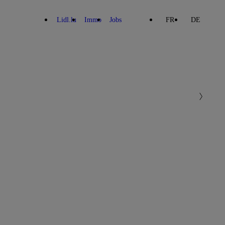
Lidl.lu
Immo
Jobs
FR
DE