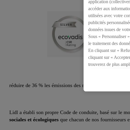
application (collective
accéder aux information
utilisées avec votre c
publicités personnalisé
données issues de votr
Sous « Personnaliser »,
le traitement des donné
En cliquant sur « Refu
cliquant sur « Accepter
trouverez de plus ampl
consentement à tout mo
Vous trouverez les impr
réduire de 36 % les émissions des matières premières jusq
Lidl a établi son propre Code de conduite, basé sur le mo
sociales et écologiques
que chacun de nos fournisseurs es