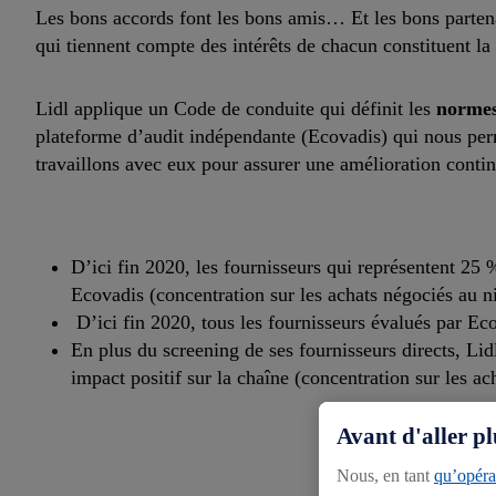
Les bons accords font les bons amis… Et les bons partena
qui tiennent compte des intérêts de chacun constituent la 
Lidl applique un Code de conduite qui définit les
normes
plateforme d’audit indépendante (Ecovadis) qui nous per
travaillons avec eux pour assurer une amélioration conti
D’ici fin 2020, les fournisseurs qui représentent 25
Ecovadis (concentration sur les achats négociés au n
D’ici fin 2020, tous les fournisseurs évalués par Ec
En plus du screening de ses fournisseurs directs, Li
impact positif sur la chaîne (concentration sur les ac
Avant d'aller pl
Nous, en tant
qu’opérat