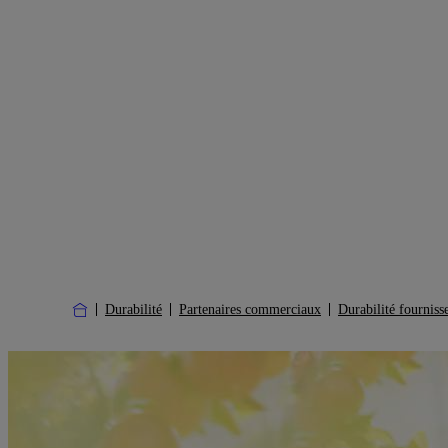
Durabilité
Partenaires commerciaux
Durabilité fourniss