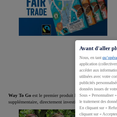
Avant d'aller pl
Nous, en tant
qu’opérat
application (collective
accéder aux information
utilisées avec votre c
publicités personnalisé
données issues de votr
Way To Go
est le premier produit Lidl grâce auquel nou
Sous « Personnaliser »,
supplémentaire, directement investie dans des projets conc
le traitement des donné
En cliquant sur « Refu
cliquant sur « Accepter