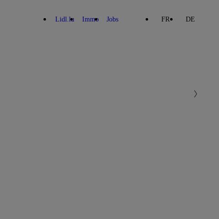
Lidl.lu
Immo
Jobs
FR
DE