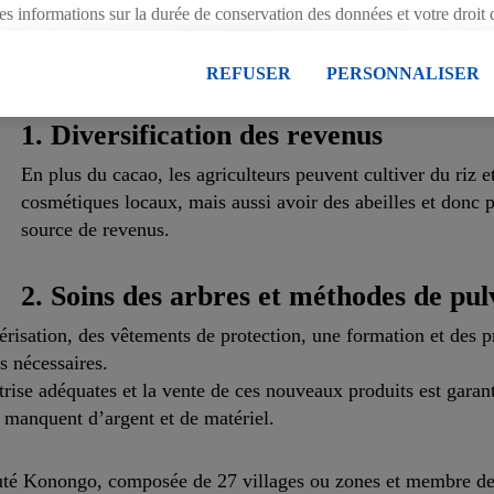
agriculteurs ?
es informations sur la durée de conservation des données et votre droit 
Nous collaborons avec la communauté locale de cultivateu
ment avec effet pour l’avenir dans notre
déclaration relative à la prot
revenus à court terme.
essions ici.
REFUSER
PERSONNALISER
1. Diversification des revenus
En plus du cacao, les agriculteurs peuvent cultiver du riz 
cosmétiques locaux, mais aussi avoir des abeilles et donc 
source de revenus.
2. Soins des arbres et méthodes de pul
vérisation, des vêtements de protection, une formation et des p
ns nécessaires.
rise adéquates et la vente de ces nouveaux produits est garant
s manquent d’argent et de matériel.
uté Konongo, composée de 27 villages ou zones et membre de