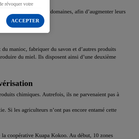
de révoquer votre
rs de cacao dans deux domaines, afin d’augmenter leurs
ection des données
.
ACCEPTER
et du manioc, fabriquer du savon et d’autres produits
produire du miel. Ils disposent ainsi d’une deuxième
vérisation
roduits chimiques. Autrefois, ils ne parvenaient pas à
ie. Si les agriculteurs n’ont pas encore entamé cette
 la coopérative Kuapa Kokoo. Au début, 10 zones