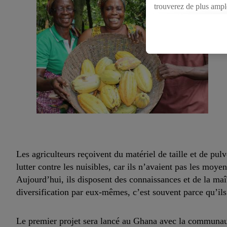
trouverez de plus ampl
consentement à tout mo
Vous trouverez les impr
Les agriculteurs reçoivent du matériel de taille et de pul
lutter contre les nuisibles, car ils n’avaient pas les moye
Aujourd’hui, ils disposent des connaissances et de la maît
diversification par eux-mêmes, c’est souvent parce qu’il
Le premier projet sera lancé au Ghana avec la communa