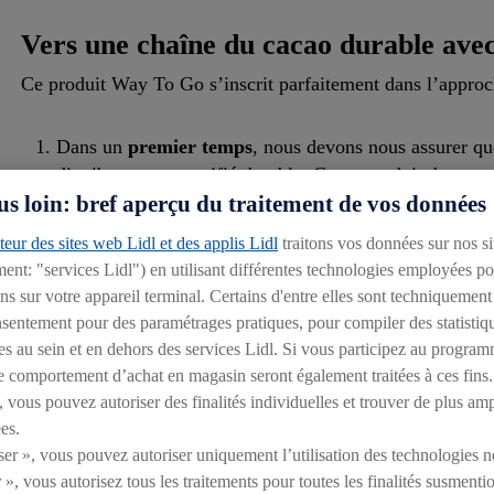
Vers une chaîne du cacao durable av
Ce produit Way To Go s’inscrit parfaitement dans l’approch
Dans un
premier temps
, nous devons nous assurer qu
distributeur est certifié durable. Ce cacao doit donc po
Fairtrade, Fairtrade Single Sourcing et/ou Bio. Lidl B
us loin: bref aperçu du traitement de vos données
Dans un
deuxième temps
, nous voulons certifier touj
eur des sites web Lidl et des applis Lidl
traitons vos données sur nos si
stricte pour le cacao. Nous pouvons ainsi non seuleme
ment: "services Lidl") en utilisant différentes technologies employées p
une prime Fairtrade directement versée aux coopérative
s sur votre appareil terminal. Certains d'entre elles sont techniquement
Dans un
troisième temps
, nous souhaitons rendre l’e
onsentement pour des paramétrages pratiques, pour compiler des statistiq
principalement miser sur l’augmentation des revenus d
es au sein et en dehors des services Lidl. Si vous participez au program
e comportement d’achat en magasin seront également traitées à ces fins.
s renforçons la durabilité de la chaîne. Outre le prix de marc
 vous pouvez autoriser des finalités individuelles et trouver de plus am
rets sur le terrain.
es.
Quelle différence cette prime suppléme
ser », vous pouvez autoriser uniquement l’utilisation des technologies n
 », vous autorisez tous les traitements pour toutes les finalités susment