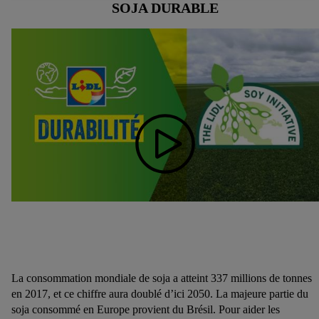
SOJA DURABLE
En cliquant sur « Refuser », vous pouvez autoriser
uniquement l’utilisation des technologies nécessaires. En
cliquant sur « Accepter », vous autorisez tous les traitements
pour toutes les finalités susmentionnées. Vous trouverez de
plus amples informations sur la durée de conservation des
données et votre droit de révoquer votre consentement à tout
moment avec effet pour l’avenir dans notre
déclaration relative
à la protection des données
.
Vous trouverez les impressions ici.
La consommation mondiale de soja a atteint 337 millions de tonnes
en 2017, et ce chiffre aura doublé d’ici 2050. La majeure partie du
soja consommé en Europe provient du Brésil. Pour aider les