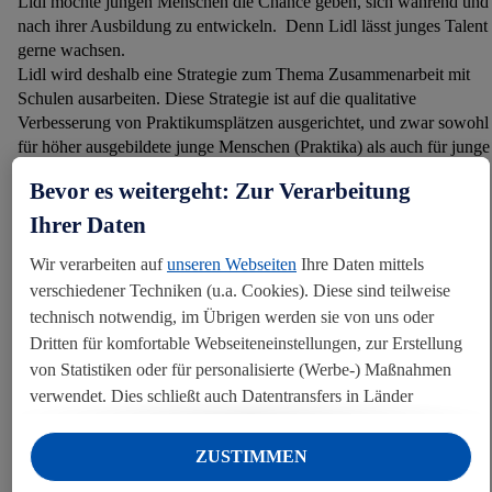
Lidl möchte jungen Menschen die Chance geben, sich während und
nach ihrer Ausbildung zu entwickeln. Denn Lidl lässt junges Talent
gerne wachsen.
Lidl wird deshalb eine Strategie zum Thema Zusammenarbeit mit
Schulen ausarbeiten. Diese Strategie ist auf die qualitative
Verbesserung von Praktikumsplätzen ausgerichtet, und zwar sowohl
für höher ausgebildete junge Menschen (Praktika) als auch für junge
Menschen aus Berufsschulen (Lernen am Arbeitsplatz/Duales
Bevor es weitergeht: Zur Verarbeitung
Lernen).
Ihrer Daten
UNSER ZIEL
Wir verarbeiten auf
unseren Webseiten
Ihre Daten mittels
verschiedener Techniken (u.a. Cookies). Diese sind teilweise
Lidl zielt darauf ab, die Anzahl der Personen, die ein Praktikum und
technisch notwendig, im Übrigen werden sie von uns oder
/oder eine Kompetenzorientiert Lehrplan absolvieren, jährlich um
Dritten für komfortable Webseiteneinstellungen, zur Erstellung
10% zu erhöhen.
von Statistiken oder für personalisierte (Werbe-) Maßnahmen
verwendet. Dies schließt auch Datentransfers in Länder
außerhalb der EU ohne angemessenes Schutzniveau ein.
Unter „Ablehnen“ können Sie nur den Einsatz notwendiger
ZUSTIMMEN
Techniken zulassen. Unter „Anpassen“ können sie einzelne