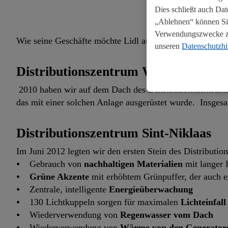
Dies schließt auch Da
„Ablehnen“ können Sie
Verwendungszwecke zul
Wie seine Geschäfte möchte Lidl auch seine Distributions
unseren
Datenschutzh
Distributionszentrum Wevelgem
2010 haben wir auf dem Dach des Distributionszentrums 
das mit einer solchen Anlage ausgerüstet wurde. Insge
Distributionszentrum Sint-Niklaas
Im Juni 2012 legten wir den ersten Stein des Distributio
⦁ Gebrauch von
nachhaltigen Materialien
mit langer 
⦁
Grüne Akzente
mit erhöhtem Grünpuffer, der auch e
⦁ Zentrale, intelligente
Energieüberwachung
⦁ 130 Lichtkuppeln sorgen für maximalen
Lichteinfall
⦁ Wiederverwendung von
Regenwasser vom Dach
⦁ Wiederverwendung von
Wärme von den Generatore