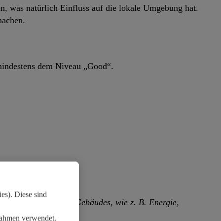
n, was natürlich Einfluss auf die lokale Umgebung hat.
machen.
 mindestens dem Niveau „Good“.
es). Diese sind
 alle Aspekte eines Gebäudes, wie z. B. Energie,
ßnahmen verwendet.