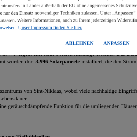
tentransfers in Länder außerhalb der EU ohne angemessenes Schutznive
NACHHALTIGE DISTRIBUTIONSZENTRE
 nur den Einsatz notwendiger Techniken zulassen. Unter „Anpassen“ 
assen. Weitere Informationen, auch zu Ihrem jederzeitigen Widerrufsre
zentren Schritt für Schritt nachhaltiger machen.
inweisen
.
Unser Impressum finden Sie hier.
ABLEHNEN
ANPASSEN
in Wevelgem eine neue Solarstromanlage eröffnet. Das Distr
samt wurden dort
3.996 Solarpaneele
installiert, die den Str
nszentrums von Sint-Niklaas, wobei viele nachhaltige Eingriffe
Lebensdauer
ine geräuschdämpfende Funktion für die umliegenden Häuser 
n von Tiefkühlzellen