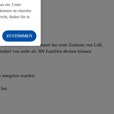
au ein. Unter
N
können sie einzelne
cht, finden Sie in
ZUSTIMMEN
ibutionszentrum war damit das erste Zentrum von Lidl,
ombedarf von mehr als 300 Familien decken können.
 integriert wurden:
hat.