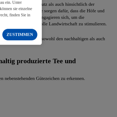
au ein. Unter
nsichtlich Umweltschutz als auch hinsichtlich der
können sie einzelne
ie Rainforest Alliance sorgen dafür, dass die Höfe und
cht, finden Sie in
erfüllen müssen. Sie engagieren sich, um die
isch verantwortungsvolle Landwirtschaft zu stimulieren.
ZUSTIMMEN
 zu schaffen, die stets sowohl den nachhaltigen als auch
haltig produzierte Tee und
den nebenstehenden Gütezeichen zu erkennen.