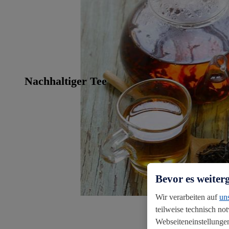
Nachhaltiger Tee
Bevor es weiter
Wir verarbeiten auf
un
teilweise technisch no
Webseiteneinstellungen