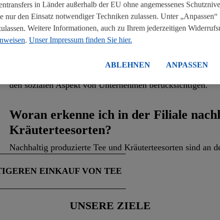
tentransfers in Länder außerhalb der EU ohne angemessenes Schutznive
Der Teeanbau steht für viele Herausforderungen, sowohl hi
 nur den Einsatz notwendiger Techniken zulassen. Unter „Anpassen“ 
Arbeitsumstände. International anerkannte Gütesiegel wie d
assen. Weitere Informationen, auch zu Ihrem jederzeitigen Widerrufsre
Plantagen was diese Dinge betrifft strenge Anforderungen 
inweisen
.
Unser Impressum finden Sie hier.
Biodiversität so weit wie möglich zu bewahren und ökolog
ABLEHNEN
ANPASSEN
Ziel dieser Gütesiegel ist es, starke lokale Gemeinschaften
den sozialen Aspekt von Unternehmen berücksichtigen.
Woran erkenne ich in der Filiale nach
Kräuterteesorten?
Nachhaltig produzierte Tee und Kräuterteesorten sind an 
TIGEREN EINKAUF VON TEE
UNSERE ZIELE