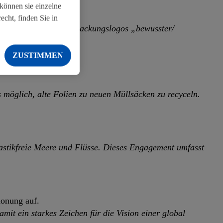
können sie einzelne
cht, finden Sie in
k einsetzen. Unsere Verpackungslogos „bewusster/
ZUSTIMMEN
s möglich, alte Folien zu neuen Müllsäcken zu recyceln.
astikfreie Meere und Flüsse. Dieses Engagement umfasst
honung auf.
t ein starkes Zeichen für die Vision einer global