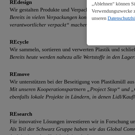
REdesign
„Ablehnen“ können Sie
Wir gestalten Produkte und Verpackungen so, dass sie rec
Verwendungszwecke zul
Bereits in vielen Verpackungen konnten wir Plastik reduz
unseren
Datenschutzh
verantwortlicher verpackt“ machen dies für unsere Kund
REcycle
Wir sammeln, sortieren und verwerten Plastik und schlie
Bereits heute werden nahezu alle Wertstoffe in den Lager
REmove
Wir unterstützen bei der Beseitigung von Plastikmüll au
Mit unseren Kooperationspartnern „Project Stop“ und „O
ebenfalls lokale Projekte in Ländern, in denen Lidl/Kaufl
REsearch
Für innovative Lösungen investieren wir in Forschung 
Als Teil der Schwarz Gruppe haben wir
das Global Commi