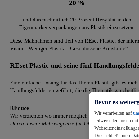
20
%
und durchschnittlich 20 Prozent Rezyklat in den
Eigenmarkenverpackungen aus Plastik einzusetzen.
Diese Maßnahmen sind Teil von REset Plastic, der inter
Vision „Weniger Plastik – Geschlossene Kreisläufe“.
REset Plastic und seine fünf Handlungsfeld
Eine einfache Lösung für das Thema Plastik gibt es nich
Handlungsfelder eingeführt, die die Thematik ganzheitli
Bevor es weiter
REduce
Wir verarbeiten auf
un
Wir verzichten wo immer möglich und nachhaltig auf Pla
teilweise technisch no
Durch unsere Mehrwegnetze für Obst und Gemüse schaffen
Webseiteneinstellungen
Dies schließt auch Da