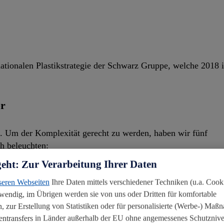
nationalen Plastikstrategie der Schwarz Gruppe, welche 2018
er
t. Um der Komplexität gerecht zu werden, haben wir fünf
ch beleuchten:
geht: Zur Verarbeitung Ihrer Daten
seren Webseiten
Ihre Daten mittels verschiedener Techniken (u.a. Cooki
stik.
twendig, im Übrigen werden sie von uns oder Dritten für komfortable
 wir eine nachhaltige Alternative zu den Knotenbeuteln.
, zur Erstellung von Statistiken oder für personalisierte (Werbe-) Ma
tentransfers in Länder außerhalb der EU ohne angemessenes Schutznive