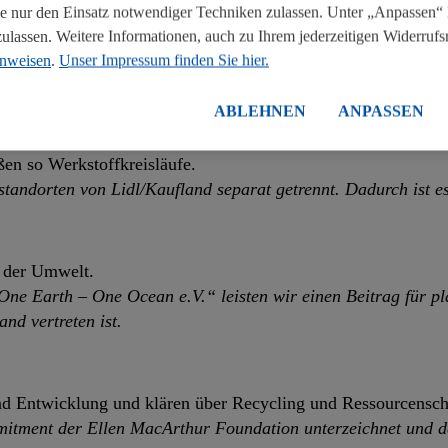
 nur den Einsatz notwendiger Techniken zulassen. Unter „Anpassen“ 
yclingfähig sind und schließen Kreisläufe.
assen. Weitere Informationen, auch zu Ihrem jederzeitigen Widerrufsre
ieren, die Recyclingfähigkeit erhöhen oder recyceltes Plasti
inweisen
.
Unser Impressum finden Sie hier.
en transparent.
ABLEHNEN
ANPASSEN
ßen so Werkstoffkreisläufe.
standorten von Lidl/Kaufland separat getrennt. Dadurch ist e
s der Umwelt.
ne Earth – One Ocean e.V.“ leisten wir einen Beitrag für pl
and vertreten ist.
und Entwicklung und klären über Recycling und Ressourcensc
tment der Ellen MacArthur Foundation unterzeichnet und dami